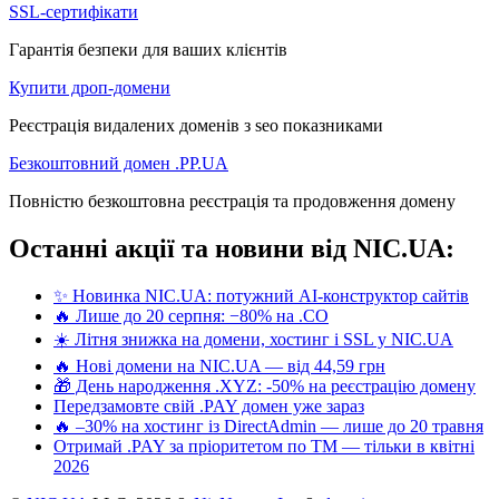
SSL-сертифікати
Гарантія безпеки для ваших клієнтів
Купити дроп-домени
Реєстрація видалених доменів з seo показниками
Безкоштовний домен .PP.UA
Повністю безкоштовна реєстрація та продовження домену
Останні акції та новини від NIC.UA:
✨ Новинка NIC.UA: потужний AI-конструктор сайтів
🔥 Лише до 20 серпня: −80% на .CO
☀️ Літня знижка на домени, хостинг і SSL у NIC.UA
🔥 Нові домени на NIC.UA — від 44,59 грн
🎁 День народження .XYZ: -50% на реєстрацію домену
Передзамовте свій .PAY домен уже зараз
🔥 –30% на хостинг із DirectAdmin — лише до 20 травня
Отримай .PAY за пріоритетом по ТМ — тільки в квітні
2026